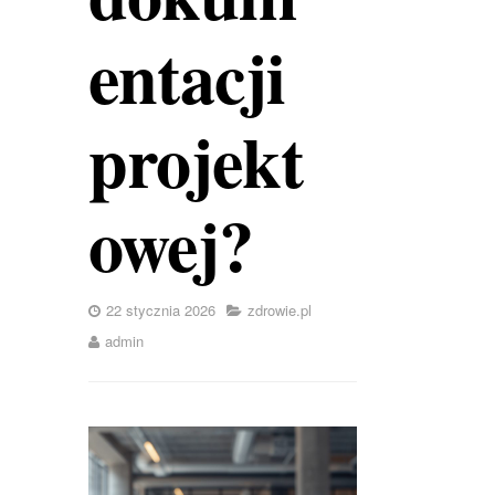
entacji
projekt
owej?
22 stycznia 2026
zdrowie.pl
admin