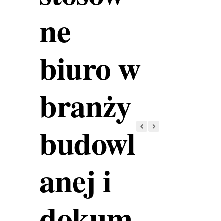
ne
biuro w
branży
budowl
anej i
dokum