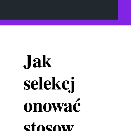
Jak
selekcj
onować
stosow