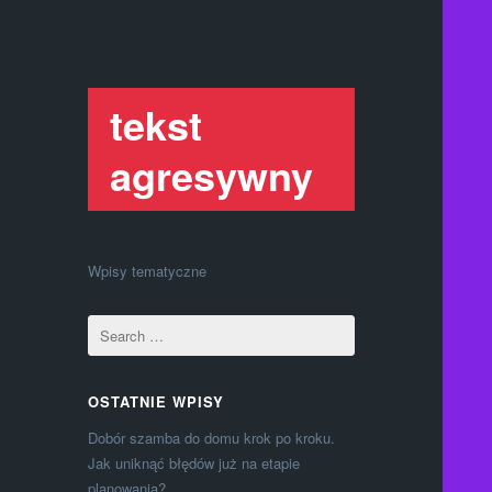
tekst
agresywny
Wpisy tematyczne
OSTATNIE WPISY
Dobór szamba do domu krok po kroku.
Jak uniknąć błędów już na etapie
planowania?