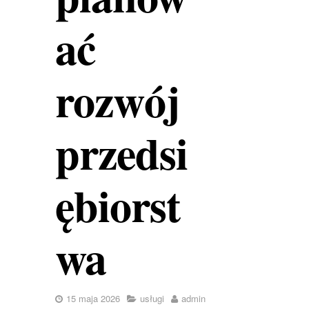
ać
rozwój
przedsi
ębiorst
wa
15 maja 2026
usługi
admin