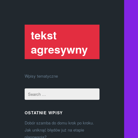
tekst
agresywny
Wpisy tematyczne
OSTATNIE WPISY
Dobór szamba do domu krok po kroku.
Jak uniknąć błędów już na etapie
planowania?