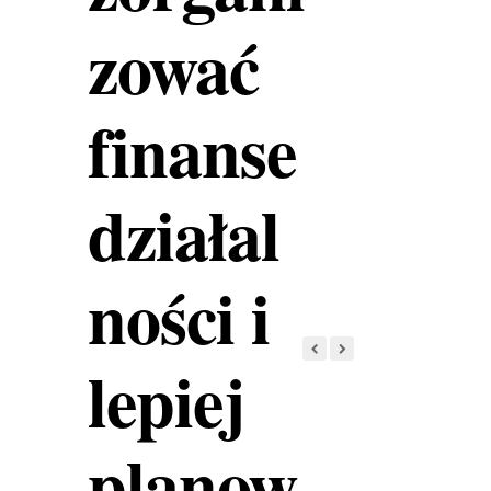
zować
finanse
działal
ności i
lepiej
planow