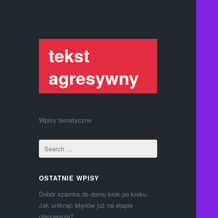
tekst
agresywny
Wpisy tematyczne
OSTATNIE WPISY
Dobór szamba do domu krok po kroku.
Jak uniknąć błędów już na etapie
planowania?