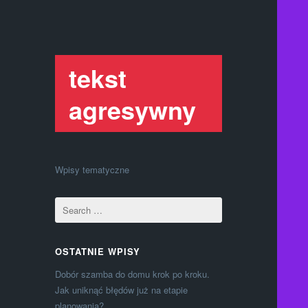
tekst
agresywny
Wpisy tematyczne
OSTATNIE WPISY
Dobór szamba do domu krok po kroku.
Jak uniknąć błędów już na etapie
planowania?