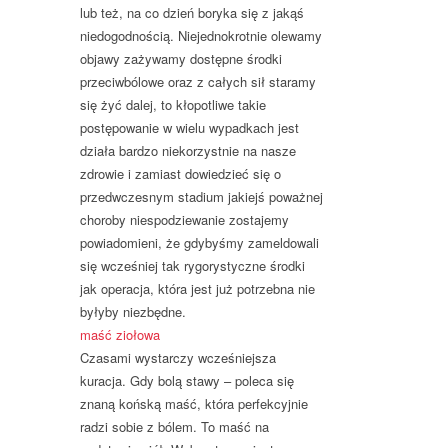
lub też, na co dzień boryka się z jakąś
niedogodnością. Niejednokrotnie olewamy
objawy zażywamy dostępne środki
przeciwbólowe oraz z całych sił staramy
się żyć dalej, to kłopotliwe takie
postępowanie w wielu wypadkach jest
działa bardzo niekorzystnie na nasze
zdrowie i zamiast dowiedzieć się o
przedwczesnym stadium jakiejś poważnej
choroby niespodziewanie zostajemy
powiadomieni, że gdybyśmy zameldowali
się wcześniej tak rygorystyczne środki
jak operacja, która jest już potrzebna nie
byłyby niezbędne.
maść ziołowa
Czasami wystarczy wcześniejsza
kuracja. Gdy bolą stawy – poleca się
znaną końską maść, która perfekcyjnie
radzi sobie z bólem. To maść na