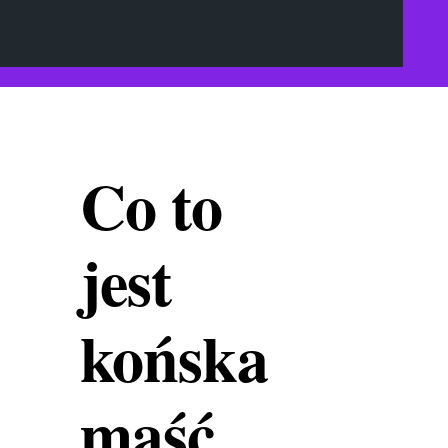
Co to
jest
końska
maść