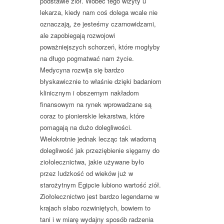
podstawie ziół. Wobec tego wizyty u
lekarza, kiedy nam coś dolega wcale nie
oznaczają, że jesteśmy czarnowidzami,
ale zapobiegają rozwojowi
poważniejszych schorzeń, które mogłyby
na długo pogmatwać nam życie.
Medycyna rozwija się bardzo
błyskawicznie to właśnie dzięki badaniom
klinicznym i obszernym nakładom
finansowym na rynek wprowadzane są
coraz to pionierskie lekarstwa, które
pomagają na dużo dolegliwości.
Wielokrotnie jednak lecząc tak wiadomą
dolegliwość jak przeziębienie sięgamy do
ziołolecznictwa, jakie używane było
przez ludzkość od wieków już w
starożytnym Egipcie lubiono wartość ziół.
Ziołolecznictwo jest bardzo legendarne w
krajach słabo rozwiniętych, bowiem to
tani i w miarę wydajny sposób radzenia