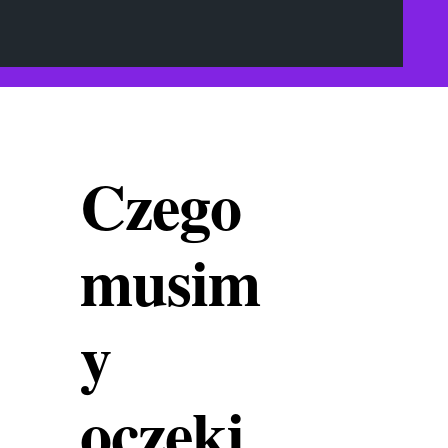
Czego
musim
y
oczeki