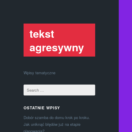
tekst
agresywny
Wpisy tematyczne
OSTATNIE WPISY
Dobór szamba do domu krok po kroku.
Jak uniknąć błędów już na etapie
planowania?