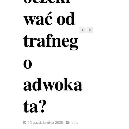
wać od
trafneg
o
adwoka
ta?
12 października 2020
inne