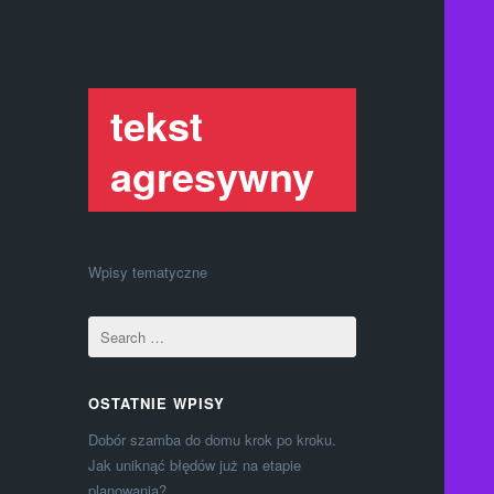
tekst
agresywny
Wpisy tematyczne
OSTATNIE WPISY
Dobór szamba do domu krok po kroku.
Jak uniknąć błędów już na etapie
planowania?