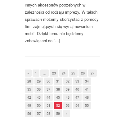
innych akcesoriów potrzebnych w
zależności od rodzaju imprezy. W takich
sprawach możemy skorzystać z pomocy
firm zajmujących się wynajmowaniem
mebli. Dzięki temu nie będziemy
zobowiązani do […]
«
1
…
23
24
25
26
27
28
29
30
31
32
33
34
35
36
37
38
39
40
41
42
43
44
45
46
47
48
49
50
51
52
53
54
55
56
57
58
59
»