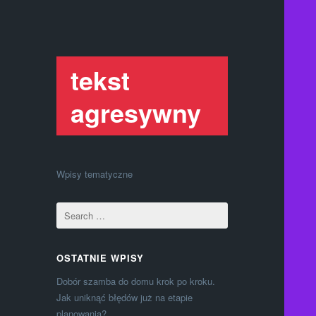
tekst
agresywny
Wpisy tematyczne
OSTATNIE WPISY
Dobór szamba do domu krok po kroku.
Jak uniknąć błędów już na etapie
planowania?