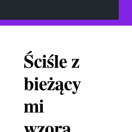
Ściśle z
bieżący
mi
wzora