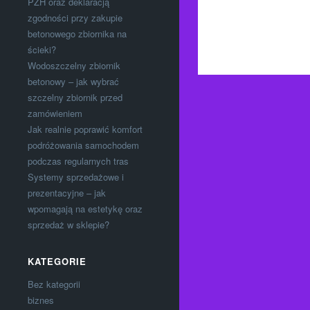
PZH oraz deklaracją
zgodności przy zakupie
betonowego zbiornika na
ścieki?
Wodoszczelny zbiornik
betonowy – jak wybrać
szczelny zbiornik przed
zamówieniem
Jak realnie poprawić komfort
podróżowania samochodem
podczas regularnych tras
Systemy sprzedażowe i
prezentacyjne – jak
wpomagają na estetykę oraz
sprzedaż w sklepie?
KATEGORIE
Bez kategorii
biznes