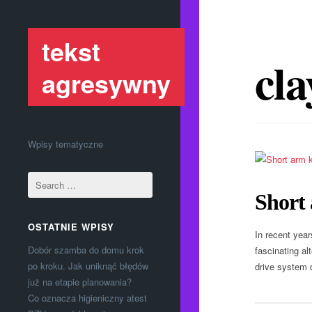
tekst
cla
agresywny
Wpisy tematyczne
Short 
OSTATNIE WPISY
In recent year
Dobór szamba do domu krok
fascinating al
po kroku. Jak uniknąć błędów
drive system d
już na etapie planowania?
Co oznacza higieniczny atest