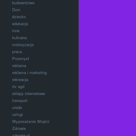
budownictwo
Dom
dziecko
edukacja
inne
kulinaria
motoryzacja
praca
Przemysł
reklama
reklama i marketing
rekreacja
rtv agd
sklepy internetowe
transport
uroda
usługi
Wyposażenie Wnętrz
Zdrowie
zdrowie.pl