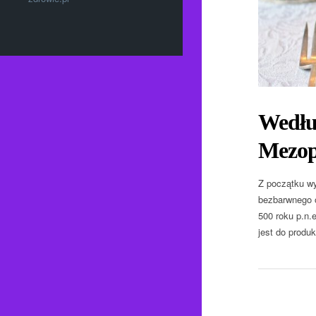
Wedłu
Mezopo
Z początku wy
bezbarwnego o
500 roku p.n.
jest do produk