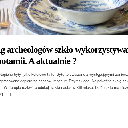
g archeologów szkło wykorzystywan
tamii. A aktualnie ?
tapiane były tylko kolorowe tafle. Było to związane z występującymi zaniec
pracowano dopiero za czasów Imperium Rzymskiego. Na pokaźną skalę szklar
e.. W Europie rozkwit produkcji szkła nastał w XIII wieku. Dziś szkło ma n
cji […]