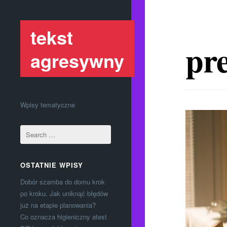
tekst
pr
agresywny
Wpisy tematyczne
OSTATNIE WPISY
Dobór szamba do domu krok
po kroku. Jak uniknąć błędów
już na etapie planowania?
Co oznacza higieniczny atest