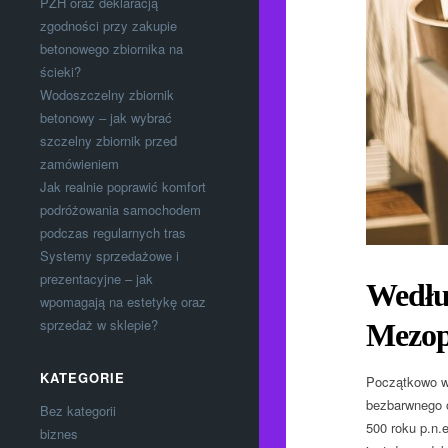
PZH oraz deklaracją
zgodności przy zakupie
betonowego zbiornika na
ścieki?
Wodoszczelny zbiornik
betonowy – jak wybrać
szczelny zbiornik przed
zamówieniem
Jak realnie poprawić komfort
podróżowania samochodem
podczas regularnych tras
Systemy sprzedażowe i
prezentacyjne – jak
Według
wpomagają na estetykę oraz
sprzedaż w sklepie?
Mezopo
KATEGORIE
Początkowo wy
bezbarwnego o
Bez kategorii
500 roku p.n.
biznes