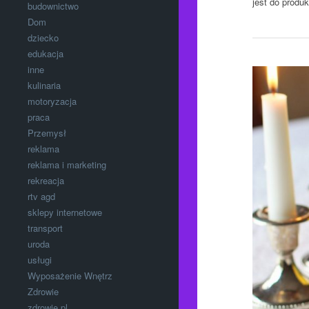
jest do produk
budownictwo
Dom
dziecko
edukacja
inne
kulinaria
motoryzacja
praca
Przemysł
reklama
reklama i marketing
rekreacja
rtv agd
sklepy internetowe
transport
uroda
usługi
Wyposażenie Wnętrz
Zdrowie
zdrowie.pl